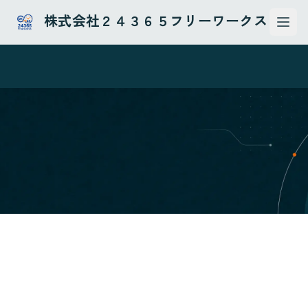
株式会社２４３６５フリーワークス
Ope